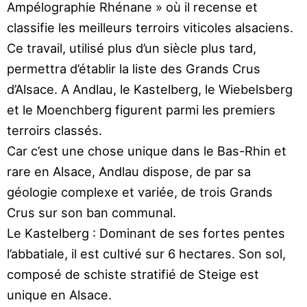
Ampélographie
Rhénane
»
où il recense et
classifie les meil
leurs terroirs viticoles alsaciens.
Ce travail, utilisé plus d’un
siècle plus tard,
permettra
d’établir la liste des Grands
Crus
d’Alsace.
A Andlau,
le Kastelberg, le Wiebels
berg
et le Moenchberg fi
gurent parmi les premiers
terroirs classés.
Car c’est une chose unique
dans le Bas-Rhin et
rare en Al
sace,
Andlau
dispose,
de
par
sa
géologie complexe et variée, de trois
Grands
Crus sur son ban communal.
Le Kastelberg : Dominant de ses fortes pentes
l’abbatiale, il est cultivé sur 6 hectares. Son sol,
com
posé de schiste stratifié de Steige est
unique en Alsace.