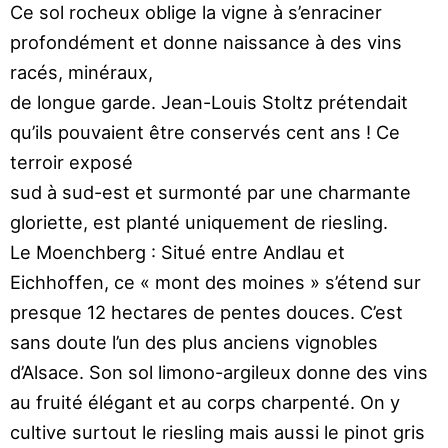
Ce sol rocheux oblige la vigne à s’enraciner
profondé
ment et donne naissance à des vins
racés, minéraux,
de longue garde. Jean-Louis Stoltz prétendait
qu’ils
pouvaient être conservés cent ans ! Ce
terroir exposé
sud à sud-est et
surmonté par une charmante
glo
riette, est planté uniquement de riesling.
Le Moenchberg : Situé entre Andlau et
Eichhof
fen, ce « mont des moines » s’étend sur
presque 12
hectares de pentes douces. C’est
sans doute l’un des
plus anciens vignobles
d’Alsace. Son sol limono-ar
gileux donne des vins
au fruité élégant et au corps
charpenté. On y
cultive surtout le riesling mais aus
si le pinot gris