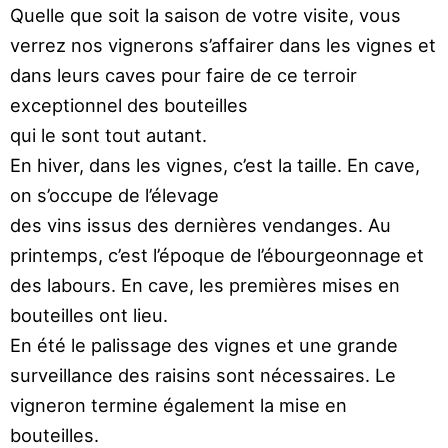
Quelle que soit la saison de
votre visite, vous
verrez nos
vignerons s’affairer dans les
vignes et
dans leurs caves
pour faire de ce terroir
ex
ceptionnel des bouteilles
qui le sont tout autant.
En hiver, dans les vignes,
c’est
la
taille.
En
cave,
on
s’occupe
de
l’élevage
des vins issus des dernières
vendanges.
Au
printemps,
c’est
l’époque
de
l’ébourgeon
nage et
des labours. En cave, les
premières mises en
bouteilles ont lieu.
En été le palissage des vignes et une grande
sur
veillance
des
raisins
sont
nécessaires.
Le
vigne
ron
termine
également
la
mise
en
bouteilles.