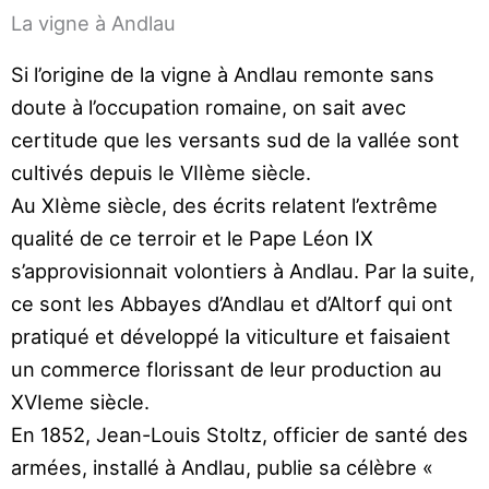
Aller
La vigne à Andlau
au
Si l’origine de la vigne à Andlau remonte sans
contenu
doute
à l’occupation romaine, on sait avec
certitude que les
versants sud de la vallée sont
cultivés depuis le VII
ème
siècle.
Au XI
ème
siècle, des écrits relatent l’extrême
qualité de
ce terroir et le Pape Léon IX
s’approvisionnait volon
tiers à Andlau.
Par la suite,
ce sont les Abbayes d’Andlau et d’Altorf
qui ont
pratiqué et développé la viticulture et fai
saient
un commerce florissant de leur production au
XVI
eme
siècle.
En 1852, Jean-Louis Stoltz, officier de santé des
armées, installé à Andlau, publie sa cé
lèbre
«