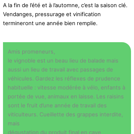
A la fin de l’été et à l’automne, c’est la saison clé.
Vendanges, pressurage et vinification
termineront
une année bien remplie.
Amis promeneurs,
le vignoble est un beau lieu de balade mais
aussi un
lieu de travail avec passages de
véhicules. Gardez les
réflexes de prudence
habituelle : vitesse modérée à
vélo, enfants à
portée de vue, animaux en laisse.
Les raisins
sont le fruit d’une année de travail des
viticulteurs. Cueillette des grappes interdite,
mais
dégustation du produit final en cave