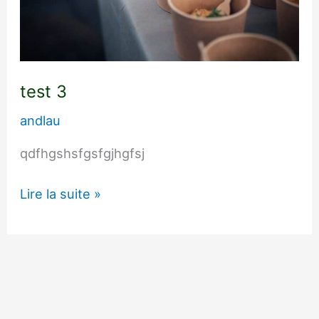
test 3
andlau
qdfhgshsfgsfgjhgfsj
Lire la suite »